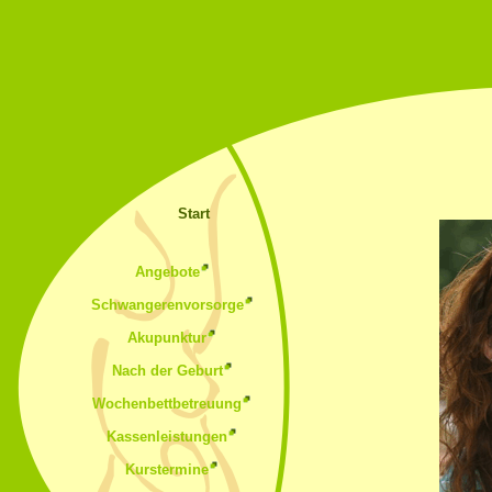
Start
Angebote
Schwangerenvorsorge
Akupunktur
Nach der Geburt
Wochenbettbetreuung
Kassenleistungen
Kurstermine